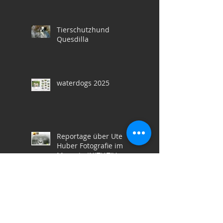
Tierschutzhund
Quesdilla
waterdogs 2025
Reportage über Ute
Huber Fotografie im
Magazin INITIATIV
Kleinpudel Rio