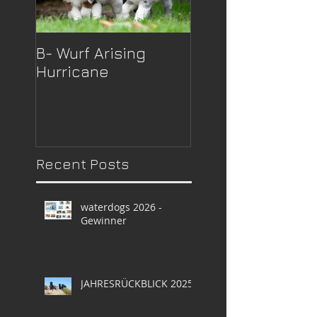
B- Wurf Arising
B- Wurf Arising
Hurricane
Hurricane
Recent Posts
waterdogs 2026 -
Gewinner
JAHRESRÜCKBLICK 2025