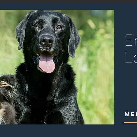
E
L
ME