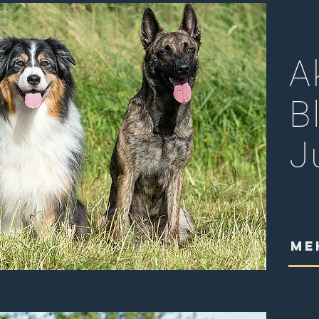
A
B
J
ME