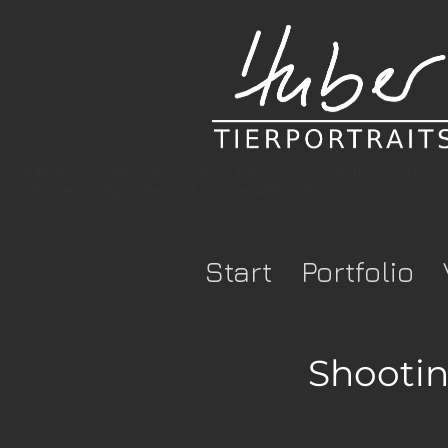
e-verification" content="togrcqdb57x3952pcr-xuchs3r2blv5cmzfsi8r
rx9d87p2e0h8pfyl54j6epbizduvvbv3wz468-k-1tdzuojuh3ht" />
Start
Portfolio
Shootin