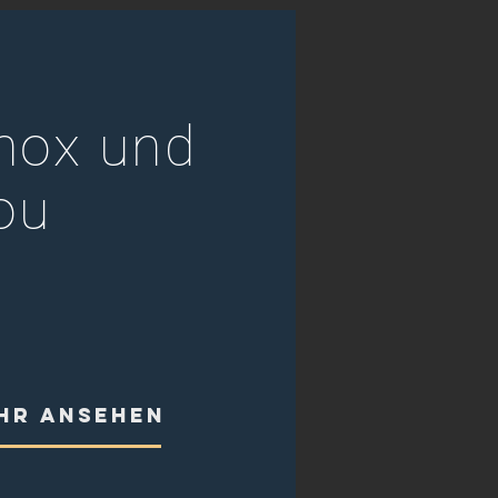
nox und
ou
HR ANSEHEN