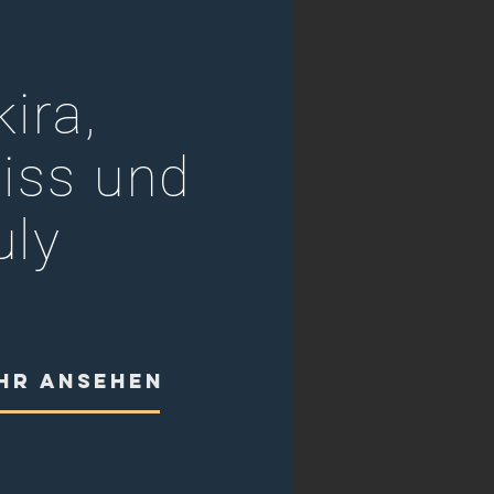
kira,
liss und
uly
HR ANSEHEN