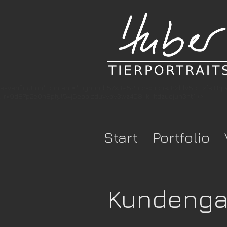
e-verification" content="togrcqdb57x3952pcr-xuchs3r2blv5cmzfsi8r
rx9d87p2e0h8pfyl54j6epbizduvvbv3wz468-k-1tdzuojuh3ht" />
Start
Portfolio
Kundengal