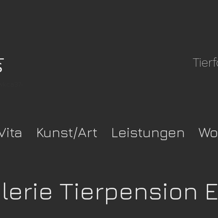
Tier
pwkca37-
Vita
Kunst/Art
Leistungen
Wo
erie Tierpension E