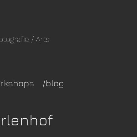
fotografie
/ Arts
rkshops
/blog
rlenhof