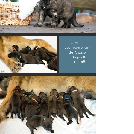
C-Wurf
Leonberger von
der Ostalb
6 Tage alt
03.11.2018